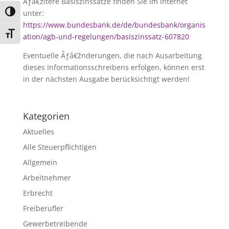
Ãƒâ€žltere Basiszinssätze finden Sie im Internet
unter:
Umschalten auf hohe Kontraste
https://www.bundesbank.de/de/bundesbank/organis
Schrift vergrößern
ation/agb-und-regelungen/basiszinssatz-607820
Eventuelle Ãƒâ€žnderungen, die nach Ausarbeitung
dieses Informationsschreibens erfolgen, können erst
in der nächsten Ausgabe berücksichtigt werden!
Kategorien
Aktuelles
Alle Steuerpflichtigen
Allgemein
Arbeitnehmer
Erbrecht
Freiberufler
Gewerbetreibende