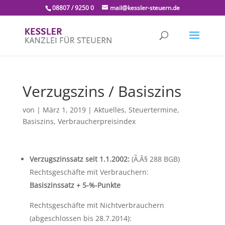
08807 / 9250 0
mail@kessler-steuern.de
Verzugszins / Basiszins
von
|
März 1, 2019
|
Aktuelles
,
Steuertermine,
Basiszins, Verbraucherpreisindex
Verzugszinssatz seit 1.1.2002:
(Ã‚Â§ 288 BGB)
Rechtsgeschäfte mit Verbrauchern:
Basiszinssatz + 5-%-Punkte
Rechtsgeschäfte mit Nichtverbrauchern
(abgeschlossen bis 28.7.2014):