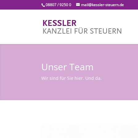
08807 / 9250 0
mail@kessler-steuern.de
Unser Team
Wir sind für Sie hier. Und da.