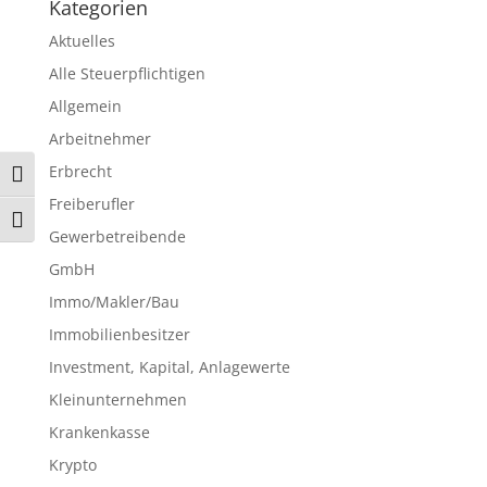
Kategorien
Aktuelles
Alle Steuerpflichtigen
Allgemein
Arbeitnehmer
Erbrecht
Umschalten auf hohe Kontraste
Freiberufler
Schrift vergrößern
Gewerbetreibende
GmbH
Immo/Makler/Bau
Immobilienbesitzer
Investment, Kapital, Anlagewerte
Kleinunternehmen
Krankenkasse
Krypto