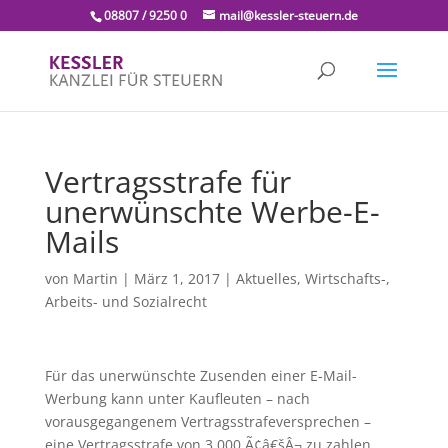
08807 / 9250 0
mail@kessler-steuern.de
Vertragsstrafe für
unerwünschte Werbe-E-
Mails
von
Martin
|
März 1, 2017
|
Aktuelles
,
Wirtschafts-,
Arbeits- und Sozialrecht
Für das unerwünschte Zusenden einer E-Mail-
Werbung kann unter Kaufleuten – nach
vorausgegangenem Vertragsstrafeversprechen –
eine Vertragsstrafe von 3.000 Ã¢â€šÂ¬ zu zahlen