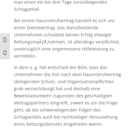
man einen ein bis drei Tage zurückliegenden
Schlaganfall.
Bei einem Hausnotrufvertrag handelt es sich um
einen Dienstvertrag. Das dienstleistende
Unternehmen schuldete keinen Erfolg etwaiger
Umschalten auf hohe Kontraste
RettungsmaÃƒÅ¸nahmen, ist allerdings verpflichtet,
unverzüglich eine angemessene Hilfeleistung zu
Schrift vergrößern
vermitteln.
In dem o. g. Fall entschied der BGH, dass das
Unternehmen die ihm nach dem Hausnotrufvertrag
obliegenden Schutz- und Organisationspflichten
grob vernachlässigt hat und deshalb eine
Beweislastumkehr zugunsten des geschädigten
Vertragspartners eingreift, soweit es um die Frage
geht, ob die schwerwiegenden Folgen des
Schlaganfalls auch bei rechtzeitiger Hinzuziehung
eines Rettungsdienstes eingetreten wären.