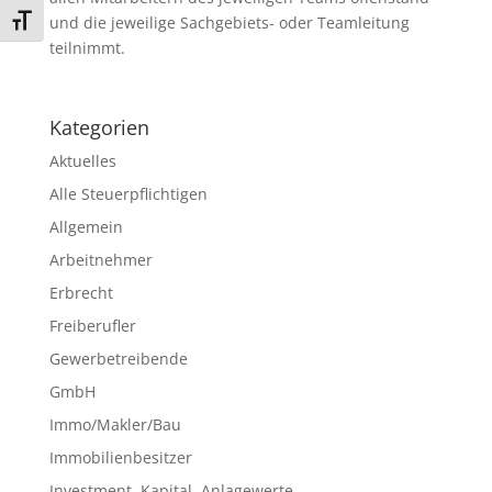
und die jeweilige Sachgebiets- oder Teamleitung
Schrift vergrößern
teilnimmt.
Kategorien
Aktuelles
Alle Steuerpflichtigen
Allgemein
Arbeitnehmer
Erbrecht
Freiberufler
Gewerbetreibende
GmbH
Immo/Makler/Bau
Immobilienbesitzer
Investment, Kapital, Anlagewerte