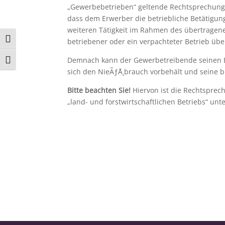
„Gewerbebetrieben“ geltende Rechtsprechung, 
dass dem Erwerber die betriebliche Betätigung
weiteren Tätigkeit im Rahmen des übertragenen
Umschalten auf hohe Kontraste
betriebener oder ein verpachteter Betrieb übe
Demnach kann der Gewerbetreibende seinen Be
Schrift vergrößern
sich den NieÃƒÅ¸brauch vorbehält und seine bi
Bitte beachten Sie!
Hiervon ist die Rechtsprec
„land- und forstwirtschaftlichen Betriebs“ un