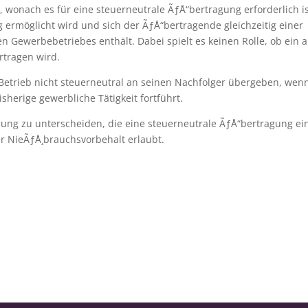
wonach es für eine steuerneutrale ÃƒÅ“bertragung erforderlich is
 ermöglicht wird und sich der ÃƒÅ“bertragende gleichzeitig einer
 Gewerbebetriebes enthält. Dabei spielt es keinen Rolle, ob ein a
rtragen wird.
trieb nicht steuerneutral an seinen Nachfolger übergeben, wenn
sherige gewerbliche Tätigkeit fortführt.
hung zu unterscheiden, die eine steuerneutrale ÃƒÅ“bertragung ei
ter NieÃƒÅ¸brauchsvorbehalt erlaubt.