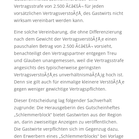
Vertragsstrafe von 2.500 Ã¢â€šÂ¬ für jeden
vorsätzlichen VertragsverstoÃƒÅ¸ des Gastwirts nicht
wirksam vereinbart werden kann.
Eine solche Vereinbarung, die ohne Differenzierung
nach dem Gewicht der VertragsverstöÃƒÅ¸e einen
pauschalen Betrag von 2.500 Ã¢â€šÂ¬ vorsieht,
benachteiligt den Vertragspartner entgegen Treu
und Glauben unangemessen, weil die Vertragsstrafe
angesichts des typischerweise geringsten
VertragsverstoÃƒÅ¸es unverhältnismäÃƒÅ¸ig hoch ist.
Denn sie gilt auch für einmalige kleinere VerstöÃƒÅ¸e
gegen weniger gewichtige Vertragspflichten.
Dieser Entscheidung lag folgender Sachverhalt
zugrunde: Die Herausgeberin des Gutscheinheftes
„Schlemmerblock“ bietet Gastwirten aus der Region
an, darin zweiseitige Anzeigen zu veröffentlichen.
Die Gastwirte verpflichten sich im Gegenzug dazu,
den Erwerbern eines „Schlemmerblocks“ bei Vorlage