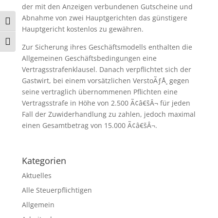
der mit den Anzeigen verbundenen Gutscheine und
Abnahme von zwei Hauptgerichten das günstigere
Umschalten auf hohe Kontraste
Hauptgericht kostenlos zu gewähren.
Schrift vergrößern
Zur Sicherung ihres Geschäftsmodells enthalten die
Allgemeinen Geschäftsbedingungen eine
Vertragsstrafenklausel. Danach verpflichtet sich der
Gastwirt, bei einem vorsätzlichen VerstoÃƒÅ¸ gegen
seine vertraglich übernommenen Pflichten eine
Vertragsstrafe in Höhe von 2.500 Ã¢â€šÂ¬ für jeden
Fall der Zuwiderhandlung zu zahlen, jedoch maximal
einen Gesamtbetrag von 15.000 Ã¢â€šÂ¬.
Kategorien
Aktuelles
Alle Steuerpflichtigen
Allgemein