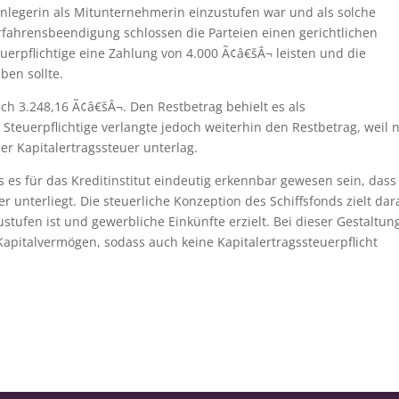
 Anlegerin als Mitunternehmerin einzustufen war und als solche
rfahrensbeendigung schlossen die Parteien einen gerichtlichen
euerpflichtige eine Zahlung von 4.000 Ã¢â€šÂ¬ leisten und die
ben sollte.
lich 3.248,16 Ã¢â€šÂ¬. Den Restbetrag behielt es als
e Steuerpflichtige verlangte jedoch weiterhin den Restbetrag, weil 
er Kapitalertragssteuer unterlag.
es für das Kreditinstitut eindeutig erkennbar gewesen sein, dass
 unterliegt. Die steuerliche Konzeption des Schiffsfonds zielt dar
stufen ist und gewerbliche Einkünfte erzielt. Bei dieser Gestaltun
Kapitalvermögen, sodass auch keine Kapitalertragssteuerpflicht