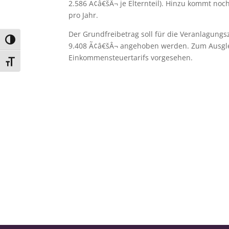
2.586 Ã¢â€šÂ¬ je Elternteil). Hinzu kommt noch
pro Jahr.
Der Grundfreibetrag soll für die Veranlagung
Umschalten auf hohe Kontraste
9.408 Ã¢â€šÂ¬ angehoben werden. Zum Ausgleic
Einkommensteuertarifs vorgesehen.
Schrift vergrößern