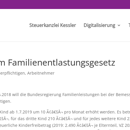
Steuerkanzlei Kessler
Digitalisierung
m Familienentlastungsgesetz
uerpflichtigen
,
Arbeitnehmer
.2018 will die Bundesregierung Familienleistungen bei der Beme
tigen.
o Kind ab 1.7.2019 um 10 Ã¢â€šÂ¬ pro Monat erhöht werden. Es bet
€šÂ¬, für das dritte Kind 210 Ã¢â€šÂ¬ und für jedes weitere Kind 
erliche Kinderfreibetrag (2019: 2.490 Ã¢â€šÂ¬ je Elternteil, VZ 20