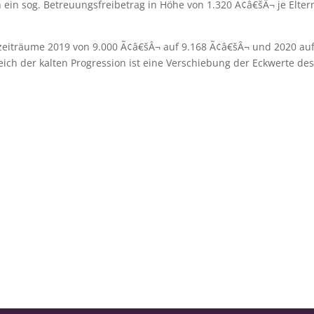
 ein sog. Betreuungsfreibetrag in Höhe von 1.320 Ã¢â€šÂ¬ je Eltern
szeiträume 2019 von 9.000 Ã¢â€šÂ¬ auf 9.168 Ã¢â€šÂ¬ und 2020 au
h der kalten Progression ist eine Verschiebung der Eckwerte de