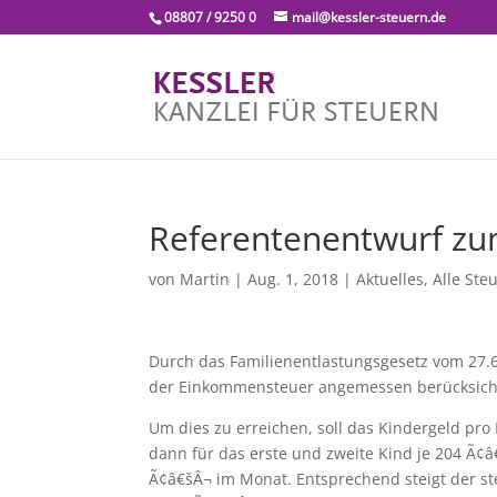
08807 / 9250 0
mail@kessler-steuern.de
Referentenentwurf zu
von
Martin
|
Aug. 1, 2018
|
Aktuelles
,
Alle Ste
Durch das Familienentlastungsgesetz vom 27.6
der Einkommensteuer angemessen berücksich
Um dies zu erreichen, soll das Kindergeld pr
dann für das erste und zweite Kind je 204 Ã¢â
Ã¢â€šÂ¬ im Monat. Entsprechend steigt der steu