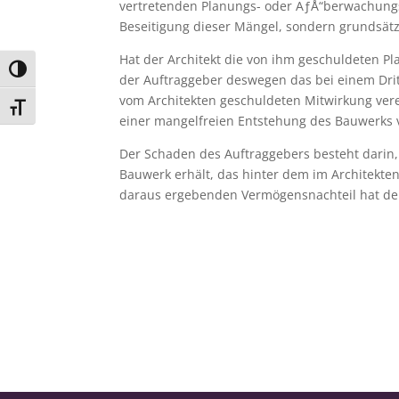
vertretenden Planungs- oder ÃƒÅ“berwachungsfe
Beseitigung dieser Mängel, sondern grundsätz
Hat der Architekt die von ihm geschuldeten 
Umschalten auf hohe Kontraste
der Auftraggeber deswegen das bei einem Dritt
vom Architekten geschuldeten Mitwirkung verei
Schrift vergrößern
einer mangelfreien Entstehung des Bauwerks v
Der Schaden des Auftraggebers besteht darin, 
Bauwerk erhält, das hinter dem im Architekten
daraus ergebenden Vermögensnachteil hat der 