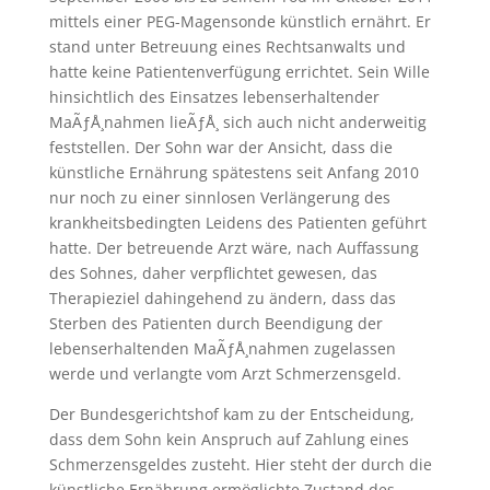
mittels einer PEG-Magensonde künstlich ernährt. Er
stand unter Betreuung eines Rechtsanwalts und
hatte keine Patientenverfügung errichtet. Sein Wille
hinsichtlich des Einsatzes lebenserhaltender
MaÃƒÅ¸nahmen lieÃƒÅ¸ sich auch nicht anderweitig
feststellen. Der Sohn war der Ansicht, dass die
künstliche Ernährung spätestens seit Anfang 2010
nur noch zu einer sinnlosen Verlängerung des
krankheitsbedingten Leidens des Patienten geführt
hatte. Der betreuende Arzt wäre, nach Auffassung
des Sohnes, daher verpflichtet gewesen, das
Therapieziel dahingehend zu ändern, dass das
Sterben des Patienten durch Beendigung der
lebenserhaltenden MaÃƒÅ¸nahmen zugelassen
werde und verlangte vom Arzt Schmerzensgeld.
Der Bundesgerichtshof kam zu der Entscheidung,
dass dem Sohn kein Anspruch auf Zahlung eines
Schmerzensgeldes zusteht. Hier steht der durch die
künstliche Ernährung ermöglichte Zustand des