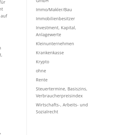
GmbH
für
ht
Immo/Makler/Bau
 auf
Immobilienbesitzer
Investment, Kapital,
Anlagewerte
Kleinunternehmen
n
Krankenkasse
t,
Krypto
ohne
Rente
Steuertermine, Basiszins,
Verbraucherpreisindex
Wirtschafts-, Arbeits- und
Sozialrecht
e