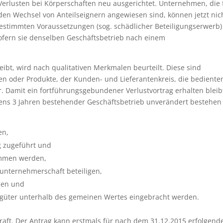
Verlusten bei Körperschaften neu ausgerichtet. Unternehmen, die 
en Wechsel von Anteilseignern angewiesen sind, können jetzt nic
bestimmten Voraussetzungen (sog. schädlicher Beteiligungserwerb)
sofern sie denselben Geschäftsbetrieb nach einem
eibt, wird nach qualitativen Merkmalen beurteilt. Diese sind
n oder Produkte, der Kunden- und Lieferantenkreis, die bediente
. Damit ein fortführungsgebundener Verlustvortrag erhalten bleib
tens 3 Jahren bestehender Geschäftsbetrieb unverändert bestehen
en,
g zugeführt und
ommen werden,
itunternehmerschaft beteiligen,
den und
tsgüter unterhalb des gemeinen Wertes eingebracht werden.
Kraft. Der Antrag kann erstmals für nach dem 31.12.2015 erfolgend