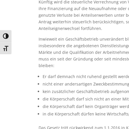
Künftig wird die steuerliche Verrechnung von 
ihre Finanzierung auf die Neuaufnahme oder d
genutzte Verluste bei Anteilserwerben unter 
Antrag weiterhin steuerlich berücksichtigen, 
Anteilseignerwechsel fortführen.
Umschalten auf hohe Kontraste
Inwieweit ein Geschäftsbetrieb unverändert bl
insbesondere die angebotenen Dienstleistunge
Schrift vergrößern
Märkte und die Qualifikation der Arbeitnehmer
muss ein seit der Gründung oder seit mindes
bleiben:
Er darf demnach nicht ruhend gestellt werd
nicht einer andersartigen Zweckbestimmun
kein zusätzlicher Geschäftsbetrieb aufgen
die Körperschaft darf sich nicht an einer M
die Körperschaft darf kein Organträger wer
in die Körperschaft dürfen keine Wirtschaf
Das Gesetz tritt rückwirkend zum 1.1.2016 in 