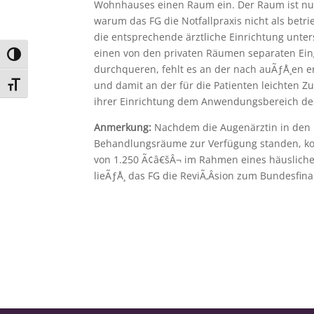
Wohnhauses einen Raum ein. Der Raum ist nu
warum das FG die Notfallpraxis nicht als betr
die entsprechende ärztliche Einrichtung unter
einen von den privaten Räumen separaten Eing
Umschalten auf hohe Kontraste
durchqueren, fehlt es an der nach auÃƒÅ¸en 
und damit an der für die Patienten leichten 
Schrift vergrößern
ihrer Einrichtung dem Anwendungsbereich de
Anmerkung:
Nachdem die Augenärztin in den 
Behandlungsräume zur Verfügung standen, ko
von 1.250 Ã¢â€šÂ¬ im Rahmen eines häuslich
lieÃƒÅ¸ das FG die ReviÃ‚Â­sion zum Bundesfina