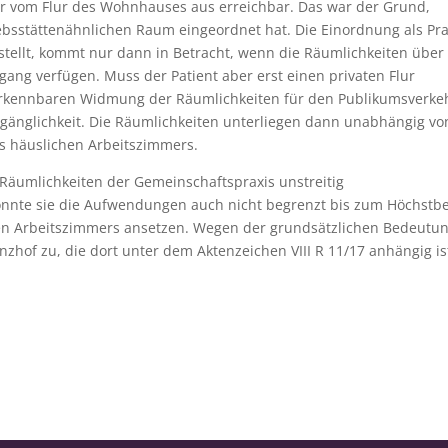
r vom Flur des Wohnhauses aus erreichbar. Das war der Grund,
iebsstättenähnlichen Raum eingeordnet hat. Die Einordnung als Pra
stellt, kommt nur dann in Betracht, wenn die Räumlichkeiten über
ang verfügen. Muss der Patient aber erst einen privaten Flur
erkennbaren Widmung der Räumlichkeiten für den Publikumsverke
Zugänglichkeit. Die Räumlichkeiten unterliegen dann unabhängig vo
s häuslichen Arbeitszimmers.
Räumlichkeiten der Gemeinschaftspraxis unstreitig
nnte sie die Aufwendungen auch nicht begrenzt bis zum Höchstb
en Arbeitszimmers ansetzen. Wegen der grundsätzlichen Bedeutu
nzhof zu, die dort unter dem Aktenzeichen VIII R 11/17 anhängig is