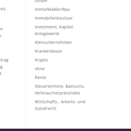
GmbH
xis,
Immo/Makler/Bau
Immobilienbesitzer
Investment, Kapital,
hr
Anlagewerte
n
Kleinunternehmen
Krankenkasse
etrag
Krypto
ng
ohne
t.
Rente
Steuertermine, Basiszins,
Verbraucherpreisindex
Wirtschafts-, Arbeits- und
Sozialrecht