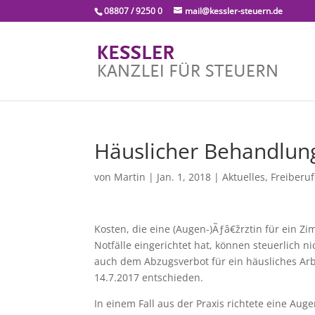
08807 / 9250 0
mail@kessler-steuern.de
Häuslicher Behandlun
von
Martin
|
Jan. 1, 2018
|
Aktuelles
,
Freiberuf
Kosten, die eine (Augen-)Ãƒâ€žrztin für ein 
Notfälle eingerichtet hat, können steuerlich 
auch dem Abzugsverbot für ein häusliches Arb
14.7.2017 entschieden.
In einem Fall aus der Praxis richtete eine Aug