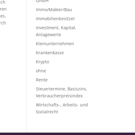
GmbH
ich
eren
Immo/Makler/Bau
es,
Immobilienbesitzer
rch
Investment, Kapital,
Anlagewerte
Kleinunternehmen
Krankenkasse
Krypto
ohne
Rente
Steuertermine, Basiszins,
Verbraucherpreisindex
Wirtschafts-, Arbeits- und
Sozialrecht