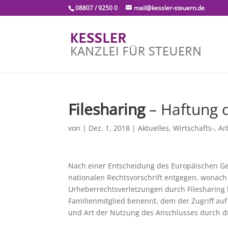
08807 / 9250 0
mail@kessler-steuern.de
Filesharing
– Haftung 
von
|
Dez. 1, 2018
|
Aktuelles
,
Wirtschafts-, Ar
Nach einer Entscheidung des Europäischen Ger
nationalen Rechtsvorschrift entgegen, wonach
Urheberrechtsverletzungen durch Filesharing
Familienmitglied benennt, dem der Zugriff au
und Art der Nutzung des Anschlusses durch di