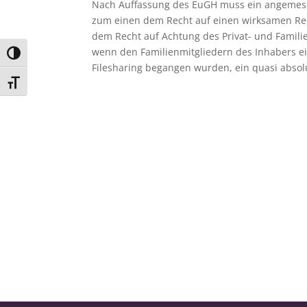
Nach Auffassung des EuGH muss ein angemess
zum einen dem Recht auf einen wirksamen Re
dem Recht auf Achtung des Privat- und Famili
wenn den Familienmitgliedern des Inhabers e
Umschalten auf hohe Kontraste
Filesharing begangen wurden, ein quasi absol
Schrift vergrößern