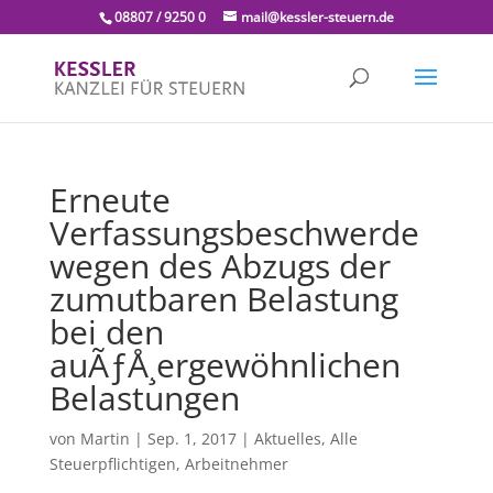
08807 / 9250 0
mail@kessler-steuern.de
Erneute
Verfassungsbeschwerde
wegen des Abzugs der
zumutbaren Belastung
bei den
auÃƒÅ¸ergewöhnlichen
Belastungen
von
Martin
|
Sep. 1, 2017
|
Aktuelles
,
Alle
Steuerpflichtigen
,
Arbeitnehmer