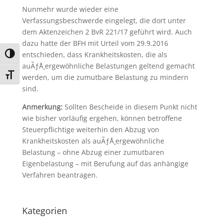
Nunmehr wurde wieder eine
Verfassungsbeschwerde eingelegt, die dort unter
dem Aktenzeichen 2 BvR 221/17 geführt wird. Auch
dazu hatte der BFH mit Urteil vom 29.9.2016
entschieden, dass Krankheitskosten, die als
Umschalten auf hohe Kontraste
auÃƒÅ¸ergewöhnliche Belastungen geltend gemacht
Schrift vergrößern
werden, um die zumutbare Belastung zu mindern
sind.
Anmerkung:
Sollten Bescheide in diesem Punkt nicht
wie bisher vorläufig ergehen, können betroffene
Steuerpflichtige weiterhin den Abzug von
Krankheitskosten als auÃƒÅ¸ergewöhnliche
Belastung – ohne Abzug einer zumutbaren
Eigenbelastung – mit Berufung auf das anhängige
Verfahren beantragen.
Kategorien