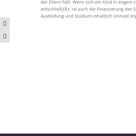
der Eltern hält. Wenn sich ein Kind in enge
entschlieÃƒÅ¸t, ist auch die Finanzierung des 
Ausbildung und Studium inhaltlich sinnvoll e
Umschalten auf hohe Kontraste
Schrift vergrößern