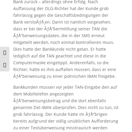
Bank zurück – allerdings ohne Erfolg. Nach
Auffassung der OLG-Richter hat der Kunde grob
fahrlässig gegen die Geschäftsbedingungen der
Bank verstoÃƒÅ¸en. Darin ist nämlich vorgesehen,
dass er bei der ÃƒÅ“bermittlung seiner TAN die
ÃƒÅ“berweisungsdaten, die in der SMS erneut
mitgeteilt werden, noch einmal kontrollieren muss.
Dies hatte der Bankkunde nicht getan. Er hatte
Umschalten auf hohe Kontraste
lediglich auf die TAN geachtet und diese in die
Computermaske eingetippt. Anderenfalls, so die
Schrift vergrößern
Richter, hätte es ihm auffallen müssen, dass er eine
ÃƒÅ“berweisung zu einer polnischen IBAN freigebe.
Bankkunden müssen vor jeder TAN-Eingabe den auf
dem Mobiltelefon angezeigten
ÃƒÅ“berweisungsbetrag und die dort ebenfalls
genannte Ziel-IBAN überprüfen. Dies nicht zu tun, ist
grob fahrlässig. Der Kunde hätte im ÃƒÅ“brigen
bereits aufgrund der völlig unüblichen Aufforderung
zu einer Testüberweisung misstrauisch werden