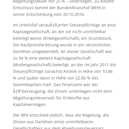
Abgeltungssteuer mit 25 % – unterliegen. Zu diesem
Entschluss kommt der Bundesfinanzhof (BFH) in
seiner Entscheidung vom 20.10.2016.
Im Urteilsfall veräuÃƒÅ¸erten Steuerpflichtige an eine
Kapitalgesellschaft, an der sie nicht unmittelbar
beteiligt waren (Enkelgesellschaft), ein Grundstück.
Die Kaufpreisforderung wurde in ein verzinsliches
Darlehen umgewandelt. An dieser Gesellschaft war
zu 94 % eine weitere Kapitalgesellschaft
(Muttergesellschaft) beteiligt, an der im Jahr 2011 die
Steuerpflichtige zunächst Anteile in Höhe von 10,86
% und später dann in Höhe von 22,80 % des
Stammkapitals hielt. Das Finanzamt war der
ÃƒÅ“berzeugung, die Zinsen unterliegen nicht dem
Abgeltungssteuersatz für Einkünfte aus
Kapitalvermögen.
Der BFH entschied jedoch, dass die Regelung, die
Zinsen aus Darlehen eines unmittelbaren
Gesellschafters aus dem Abgeltungssteuersatz