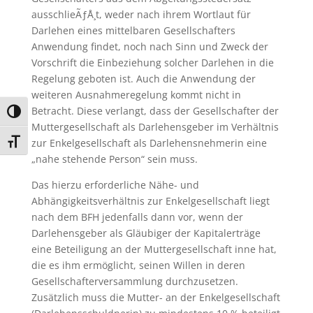
ausschlieÃƒÅ¸t, weder nach ihrem Wortlaut für
Darlehen eines mittelbaren Gesellschafters
Anwendung findet, noch nach Sinn und Zweck der
Vorschrift die Einbeziehung solcher Darlehen in die
Regelung geboten ist. Auch die Anwendung der
weiteren Ausnahmeregelung kommt nicht in
Betracht. Diese verlangt, dass der Gesellschafter der
Umschalten auf hohe Kontraste
Muttergesellschaft als Darlehensgeber im Verhältnis
zur Enkelgesellschaft als Darlehensnehmerin eine
Schrift vergrößern
„nahe stehende Person“ sein muss.
Das hierzu erforderliche Nähe- und
Abhängigkeitsverhältnis zur Enkelgesellschaft liegt
nach dem BFH jedenfalls dann vor, wenn der
Darlehensgeber als Gläubiger der Kapitalerträge
eine Beteiligung an der Muttergesellschaft inne hat,
die es ihm ermöglicht, seinen Willen in deren
Gesellschafterversammlung durchzusetzen.
Zusätzlich muss die Mutter- an der Enkelgesellschaft