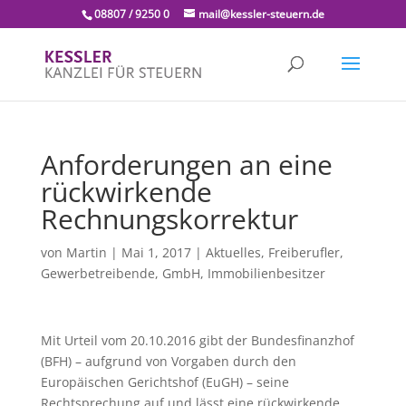
08807 / 9250 0
mail@kessler-steuern.de
Anforderungen an eine
rückwirkende
Rechnungskorrektur
von
Martin
|
Mai 1, 2017
|
Aktuelles
,
Freiberufler
,
Gewerbetreibende
,
GmbH
,
Immobilienbesitzer
Mit Urteil vom 20.10.2016 gibt der Bundesfinanzhof
(BFH) – aufgrund von Vorgaben durch den
Europäischen Gerichtshof (EuGH) – seine
Rechtsprechung auf und lässt eine rückwirkende