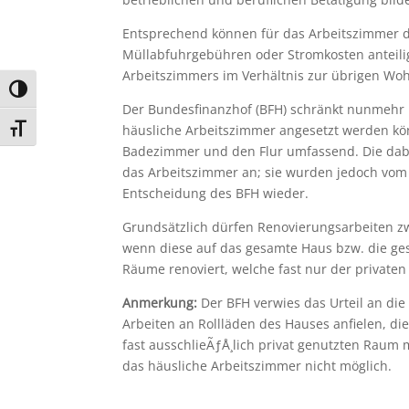
Entsprechend können für das Arbeitszimmer d
Müllabfuhrgebühren oder Stromkosten anteilig
Arbeitszimmers im Verhältnis zur übrigen Woh
Umschalten auf hohe Kontraste
Der Bundesfinanzhof (BFH) schränkt nunmehr m
häusliche Arbeitszimmer angesetzt werden könn
Schrift vergrößern
Badezimmer und den Flur umfassend. Die dabei
das Arbeitszimmer an; sie wurden jedoch vom F
Entscheidung des BFH wieder.
Grundsätzlich dürfen Renovierungsarbeiten zw
wenn diese auf das gesamte Haus bzw. die ge
Räume renoviert, welche fast nur der private
Anmerkung:
Der BFH verwies das Urteil an die
Arbeiten an Rollläden des Hauses anfielen, d
fast ausschlieÃƒÅ¸lich privat genutzten Raum
das häusliche Arbeitszimmer nicht möglich.