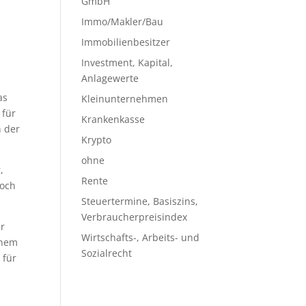
GmbH
Immo/Makler/Bau
Immobilienbesitzer
Investment, Kapital,
Anlagewerte
s
as
Kleinunternehmen
 für
Krankenkasse
n der
Krypto
ohne
,
Rente
doch
Steuertermine, Basiszins,
Verbraucherpreisindex
ür
Wirtschafts-, Arbeits- und
inem
Sozialrecht
 für