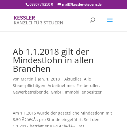
08807 / 9250 0
mail@kessler-steuern.de
Ab 1.1.2018 gilt der
Mindestlohn in allen
Branchen
von
Martin
|
Jan. 1, 2018
|
Aktuelles
,
Alle
Steuerpflichtigen
,
Arbeitnehmer
,
Freiberufler
,
Gewerbetreibende
,
GmbH
,
Immobilienbesitzer
Am 1.1.2015 wurde der gesetzliche Mindestlohn mit
8,50 Ã¢â€šÂ¬ pro Stunde eingeführt. Seit dem
1.1.2017 beträgt er 8,84 Ã¢â€šÂ¬. Das